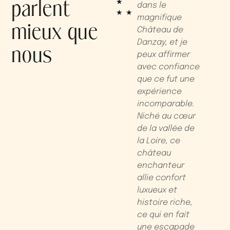
parlent
★
nder
ce magnifique
dans le
t
★
★
e le
château pour
magnifique
r
mieux que
 de
une réunion, et
Château de
f
Nous
c'était vraiment
Danzay, et je
b
nous
assé
une expérience
peux affirmer
l
aine
inoubliable. Le
avec confiance
p
le en
cadre est
que ce fut une
é
ie de
magnifique,
expérience
l
ille
paisible et
incomparable.
l
Le
pittoresque,
Niché au cœur
p
est un
idéalement
de la vallée de
c
ment
situé à
la Loire, ce
p
ial, et
proximité des
château
s
charmantes
enchanteur
s
d’y
villes de Chouzé
allie confort
a
.
et Chinon. Le
luxueux et
p
s’est
château offre
histoire riche,
d
un bel équilibre
ce qui en fait
b
ment
entre charme
une escapade
d