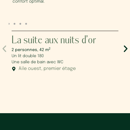
confort optimal.
La suite aux nuits d’or
L
2
2 personnes, 42 m
2 
Un lit double 180
Un 
Une salle de bain avec WC
Un
Aile ouest, premier étage