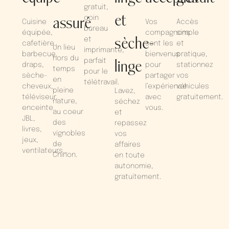
gratuit,
et
assuré
coin
Cuisine
Vos
Accès
bureau
équipée,
compagnons
simple
sèche-
et
cafetière,
sont les
et
Un lieu
imprimante,
barbecue,
bienvenus
pratique,
hors du
parfait
linge
draps,
pour
stationnez
temps
pour le
sèche-
partager
vos
en
télétravail.
cheveux,
l’expérience
véhicules
pleine
Lavez,
téléviseur,
avec
gratuitement.
nature,
séchez
enceinte
vous.
au coeur
et
JBL,
des
repassez
livres,
vignobles
vos
jeux,
de
affaires
ventilateurs...
Chinon.
en toute
autonomie,
gratuitement.