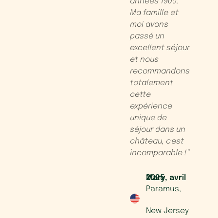
ce
la cheminée, et
années 1900.
use,
la cuisine
Ma famille et
de
rustique était
moi avons
s
entièrement
passé un
que
équipée. Un
excellent séjour
merci spécial
et nous
rons
au concierge
recommandons
s.
chaleureux qui
totalement
a fait tout son
cette
possible pour
expérience
5
rendre notre
unique de
ping
séjour
séjour dans un
pden,
confortable"
château, c'est
incomparable !"
aume-
Elisabeth, mai 2025
Chapel Hill,
Mary, avril 2025
Paramus,
Caroline du
New Jersey