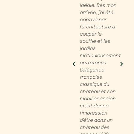
e, en
historique et
idéale. Dès mon
p
nnant
confort
arrivée, j'ai été
p
moderne.
captivé par
l
ndations
Chaque
l'architecture à
c
t en
chambre avait
couper le
t
ortant
sa propre salle
souffle et les
w
 avant
de bain, ce qui
jardins
jour
rendait les
méticuleusement
choses
entretenus.
 Nous
particulièrement
L'élégance
restés
faciles pour un
française
gtemps
grand groupe.
classique du
nd
La grande
château et son
 nous
pièce était
mobilier ancien
pu, tant
parfaite pour
m'ont donné
 choses
les jeux de
l'impression
ans les
société en
d'être dans un
. Une
soirée près de
château des